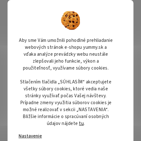
KONTAKTY
ČASTO SA NÁS PÝTATE
REKLAMÁCIA A VRÁTENIE TOVARU
IN
Hľadať
Aby sme Vám umožnili pohodlné prehliadanie
webových stránok e-shopu yummy.sk a
Bezlepkové/Gluten free
Dekorácie
Krabičky a obal
vďaka analýze prevádzky webu neustále
zlepšovali jeho funkcie, výkon a
použiteľnosť, využívame súbory cookies.
Stlačením tlačidla „SÚHLASÍM“ akceptujete
všetky súbory cookies, ktoré vedia naše
stránky využívať počas Vašej návštevy.
Prípadne zmeny využitia súborov cookies je
možné realizovať v sekcii „NASTAVENIA“.
Bližšie informácie o spracúvaní osobných
údajov nájdete
tu
.
Nastavenie