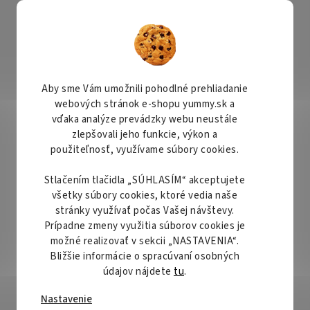
KONTAKTY
ČASTO SA NÁS PÝTATE
REKLAMÁCIA A VRÁTENIE TOVARU
IN
Hľadať
Aby sme Vám umožnili pohodlné prehliadanie
webových stránok e-shopu yummy.sk a
Bezlepkové/Gluten free
Dekorácie
Krabičky a obal
vďaka analýze prevádzky webu neustále
zlepšovali jeho funkcie, výkon a
použiteľnosť, využívame súbory cookies.
Stlačením tlačidla „SÚHLASÍM“ akceptujete
všetky súbory cookies, ktoré vedia naše
stránky využívať počas Vašej návštevy.
Prípadne zmeny využitia súborov cookies je
možné realizovať v sekcii „NASTAVENIA“.
Bližšie informácie o spracúvaní osobných
Strieborná
Bro
údajov nájdete
tu
.
Nastavenie