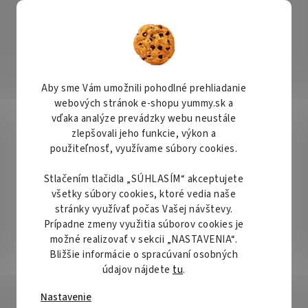
KONTAKTY
ČASTO SA NÁS PÝTATE
REKLAMÁCIA A VRÁTENIE TOVARU
IN
Hľadať
Aby sme Vám umožnili pohodlné prehliadanie
webových stránok e-shopu yummy.sk a
Bezlepkové/Gluten free
Dekorácie
Krabičky a obal
vďaka analýze prevádzky webu neustále
zlepšovali jeho funkcie, výkon a
rličky Stredné 80g - Perleťové modré
použiteľnosť, využívame súbory cookies.
Stlačením tlačidla „SÚHLASÍM“ akceptujete
dné 80g - Perleťové modré
všetky súbory cookies, ktoré vedia naše
stránky využívať počas Vašej návštevy.
Prípadne zmeny využitia súborov cookies je
možné realizovať v sekcii „NASTAVENIA“.
Bližšie informácie o spracúvaní osobných
údajov nájdete
tu
.
Nastavenie