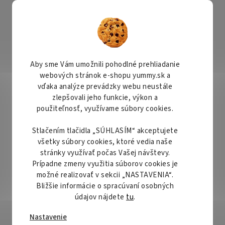
KONTAKTY
ČASTO SA NÁS PÝTATE
REKLAMÁCIA A VRÁTENIE TOVARU
IN
Hľadať
Aby sme Vám umožnili pohodlné prehliadanie
webových stránok e-shopu yummy.sk a
Bezlepkové/Gluten free
Dekorácie
Krabičky a obal
vďaka analýze prevádzky webu neustále
zlepšovali jeho funkcie, výkon a
 Tyče 70g - Matné biele
použiteľnosť, využívame súbory cookies.
Stlačením tlačidla „SÚHLASÍM“ akceptujete
 Matné biele
Priemerné
všetky súbory cookies, ktoré vedia naše
Neohodnotené
Podrobnosti hodn
hodnotenie
stránky využívať počas Vašej návštevy.
produktu
Prípadne zmeny využitia súborov cookies je
je
možné realizovať v sekcii „NASTAVENIA“.
0,0
Bližšie informácie o spracúvaní osobných
z
údajov nájdete
tu
.
5
Nastavenie
hviezdičiek.