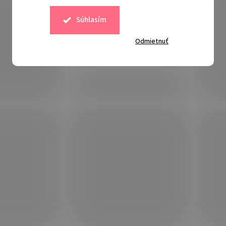
3,40 
–11 
Súhlasím
Odmietnuť
Súvisiaci tovar