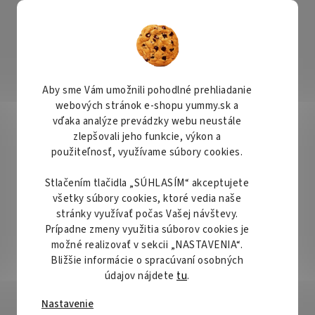
KONTAKTY
ČASTO SA NÁS PÝTATE
REKLAMÁCIA A VRÁTENIE TOVARU
IN
Hľadať
Aby sme Vám umožnili pohodlné prehliadanie
webových stránok e-shopu yummy.sk a
Bezlepkové/Gluten free
Dekorácie
Krabičky a obal
vďaka analýze prevádzky webu neustále
zlepšovali jeho funkcie, výkon a
 na čokoládu
FC Forma na pralinky Srdcia
použiteľnosť, využívame súbory cookies.
Stlačením tlačidla „SÚHLASÍM“ akceptujete
rdcia
Priemerné
všetky súbory cookies, ktoré vedia naše
Neohodnotené
Podrobnosti hodnotenia
Značka
hodnotenie
stránky využívať počas Vašej návštevy.
produktu
Prípadne zmeny využitia súborov cookies je
je
možné realizovať v sekcii „NASTAVENIA“.
0,0
Bližšie informácie o spracúvaní osobných
z
údajov nájdete
tu
.
5
Nastavenie
hviezdičiek.