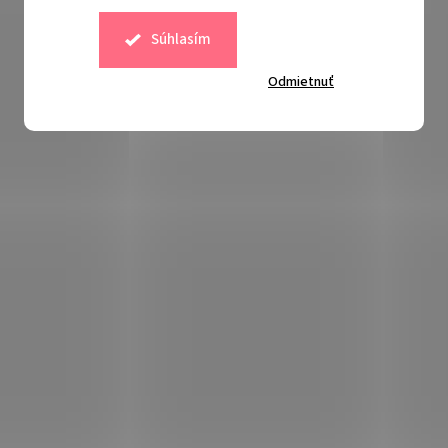
Súhlasím
8 €
–8 %
Odmietnuť
Súvisiaci tovar