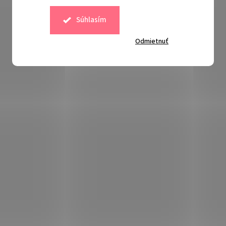
Súhlasím
Odmietnuť