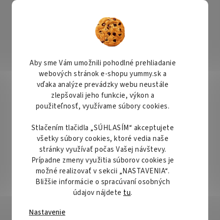
KONTAKTY
ČASTO SA NÁS PÝTATE
REKLAMÁCIA A VRÁTENIE TOVARU
IN
Hľadať
Aby sme Vám umožnili pohodlné prehliadanie
webových stránok e-shopu yummy.sk a
Bezlepkové/Gluten free
Dekorácie
Krabičky a obal
vďaka analýze prevádzky webu neustále
zlepšovali jeho funkcie, výkon a
C cukrové kvety - biele s ružovým očkom 32ks
použiteľnosť, využívame súbory cookies.
Stlačením tlačidla „SÚHLASÍM“ akceptujete
le s ružovým očkom 32ks
Pri
všetky súbory cookies, ktoré vedia naše
Ne
hod
stránky využívať počas Vašej návštevy.
Z
pro
Prípadne zmeny využitia súborov cookies je
je
možné realizovať v sekcii „NASTAVENIA“.
0,0
Bližšie informácie o spracúvaní osobných
z
údajov nájdete
tu
.
5
Nastavenie
hvie