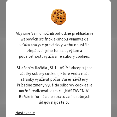
KONTAKTY
ČASTO SA NÁS PÝTATE
REKLAMÁCIA A VRÁTENIE TOVARU
IN
Hľadať
Aby sme Vám umožnili pohodlné prehliadanie
webových stránok e-shopu yummy.sk a
Bezlepkové/Gluten free
Dekorácie
Krabičky a obal
vďaka analýze prevádzky webu neustále
zlepšovali jeho funkcie, výkon a
Čokoládová dekorácia srdce XOXO 136 ks
použiteľnosť, využívame súbory cookies.
Stlačením tlačidla „SÚHLASÍM“ akceptujete
srdce XOXO 136 ks
Priemerné
všetky súbory cookies, ktoré vedia naše
Neohodnotené
Po
hodnotenie
stránky využívať počas Vašej návštevy.
produktu
Prípadne zmeny využitia súborov cookies je
je
možné realizovať v sekcii „NASTAVENIA“.
0,0
Bližšie informácie o spracúvaní osobných
z
údajov nájdete
tu
.
5
Nastavenie
hviezdičiek.