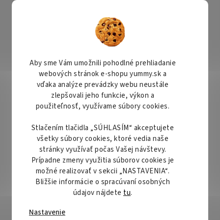
KONTAKTY
ČASTO SA NÁS PÝTATE
REKLAMÁCIA A VRÁTENIE TOVARU
IN
Hľadať
Aby sme Vám umožnili pohodlné prehliadanie
webových stránok e-shopu yummy.sk a
Bezlepkové/Gluten free
Dekorácie
Krabičky a obal
vďaka analýze prevádzky webu neustále
zlepšovali jeho funkcie, výkon a
 Zápich Love - zlatý 6 ks
použiteľnosť, využívame súbory cookies.
Stlačením tlačidla „SÚHLASÍM“ akceptujete
6 ks
Priemerné
Neohodnotené
všetky súbory cookies, ktoré vedia naše
Podrobnosti hodnotenia
Značka:
Par
hodnotenie
stránky využívať počas Vašej návštevy.
produktu
Prípadne zmeny využitia súborov cookies je
je
možné realizovať v sekcii „NASTAVENIA“.
0,0
Bližšie informácie o spracúvaní osobných
z
údajov nájdete
tu
.
5
Nastavenie
hviezdičiek.