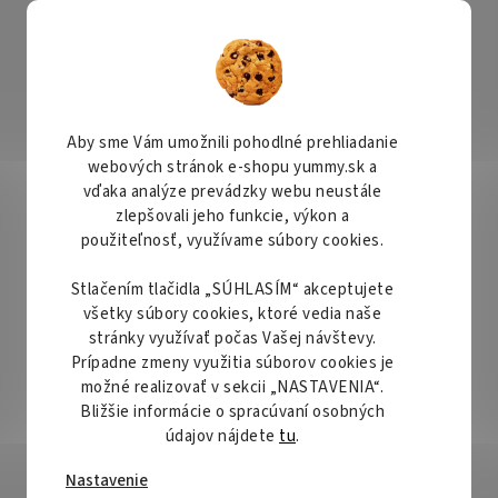
KONTAKTY
ČASTO SA NÁS PÝTATE
REKLAMÁCIA A VRÁTENIE TOVARU
IN
Hľadať
Aby sme Vám umožnili pohodlné prehliadanie
webových stránok e-shopu yummy.sk a
Bezlepkové/Gluten free
Dekorácie
Krabičky a obal
vďaka analýze prevádzky webu neustále
zlepšovali jeho funkcie, výkon a
sta so semiačkami bez alkoholu 1kg
použiteľnosť, využívame súbory cookies.
Stlačením tlačidla „SÚHLASÍM“ akceptujete
miačkami bez alkoholu 1kg
všetky súbory cookies, ktoré vedia naše
stránky využívať počas Vašej návštevy.
Prípadne zmeny využitia súborov cookies je
možné realizovať v sekcii „NASTAVENIA“.
Bližšie informácie o spracúvaní osobných
údajov nájdete
tu
.
Nastavenie