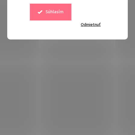
Súhlasím
Odmietnuť
Súvisiaci tovar