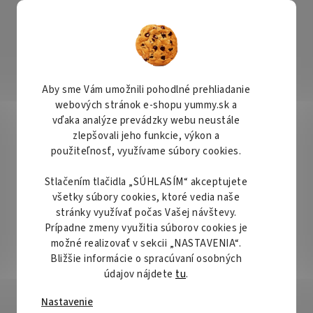
KONTAKTY
ČASTO SA NÁS PÝTATE
REKLAMÁCIA A VRÁTENIE TOVARU
IN
Hľadať
Aby sme Vám umožnili pohodlné prehliadanie
webových stránok e-shopu yummy.sk a
Bezlepkové/Gluten free
Dekorácie
Krabičky a obal
vďaka analýze prevádzky webu neustále
zlepšovali jeho funkcie, výkon a
dy na fondant
Silikónová forma Abeceda
použiteľnosť, využívame súbory cookies.
Stlačením tlačidla „SÚHLASÍM“ akceptujete
eda
Priemerné
Neohodnotené
všetky súbory cookies, ktoré vedia naše
Podrobnosti hodnotenia
Značka:
Sil
hodnotenie
stránky využívať počas Vašej návštevy.
produktu
Prípadne zmeny využitia súborov cookies je
je
možné realizovať v sekcii „NASTAVENIA“.
0,0
Bližšie informácie o spracúvaní osobných
z
údajov nájdete
tu
.
5
Nastavenie
hviezdičiek.