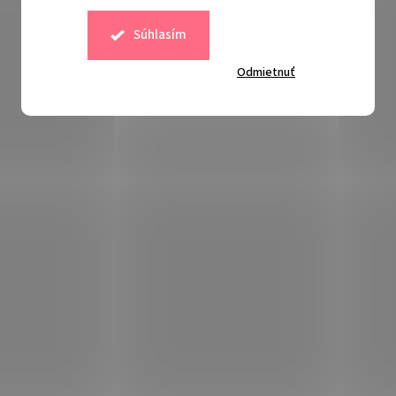
Súhlasím
Odmietnuť
Súvisiaci tovar
Kód:
241329
Kód:
340110