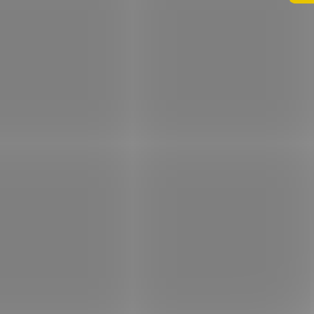
Skladom
(2 ks)
Opýtať sa
Strážiť
Zdieľať
8,90 €
/ ks
7,20 € bez DPH
Jednotková
Pridať do košíka
cena: