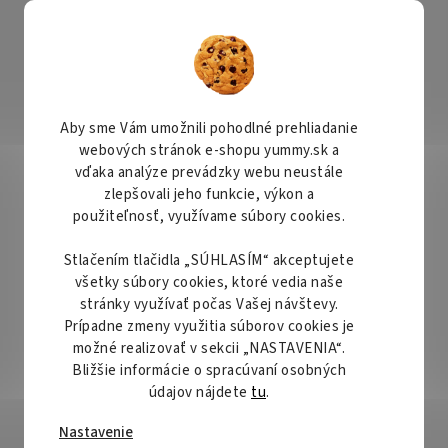
KONTAKTY
ČASTO SA NÁS PÝTATE
REKLAMÁCIA A VRÁTENIE TOVARU
IN
Hľadať
Aby sme Vám umožnili pohodlné prehliadanie
webových stránok e-shopu yummy.sk a
Bezlepkové/Gluten free
Dekorácie
Krabičky a obal
vďaka analýze prevádzky webu neustále
zlepšovali jeho funkcie, výkon a
é formy
Ráfik nerez (priemer 14/v 5cm)
použiteľnosť, využívame súbory cookies.
Stlačením tlačidla „SÚHLASÍM“ akceptujete
4/v 5cm)
Priemerné
všetky súbory cookies, ktoré vedia naše
Neohodnotené
Podrobnosti hodnotenia
hodnotenie
stránky využívať počas Vašej návštevy.
produktu
Prípadne zmeny využitia súborov cookies je
je
možné realizovať v sekcii „NASTAVENIA“.
0,0
Bližšie informácie o spracúvaní osobných
z
údajov nájdete
tu
.
5
Nastavenie
hviezdičiek.