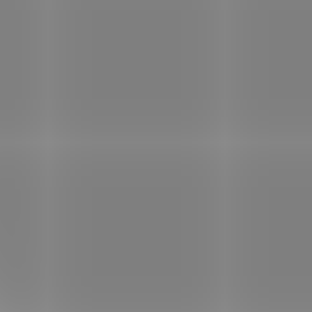
Kód:
155501
Kód:
301304