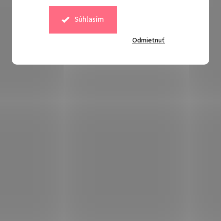
Súhlasím
Odmietnuť
Súvisiaci tovar
Kód:
521561
Kód:
155501