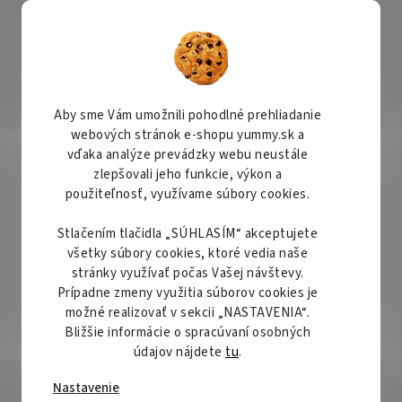
KONTAKTY
ČASTO SA NÁS PÝTATE
REKLAMÁCIA A VRÁTENIE TOVARU
IN
Hľadať
Aby sme Vám umožnili pohodlné prehliadanie
webových stránok e-shopu yummy.sk a
Bezlepkové/Gluten free
Dekorácie
Krabičky a obal
vďaka analýze prevádzky webu neustále
zlepšovali jeho funkcie, výkon a
jovačky a vypichovačky
Kovová vykrajovačka kladivo 9cm
použiteľnosť, využívame súbory cookies.
Stlačením tlačidla „SÚHLASÍM“ akceptujete
ladivo 9cm
Priemerné
všetky súbory cookies, ktoré vedia naše
Neohodnotené
Podrobnosti hodno
hodnotenie
stránky využívať počas Vašej návštevy.
produktu
Prípadne zmeny využitia súborov cookies je
je
možné realizovať v sekcii „NASTAVENIA“.
0,0
Bližšie informácie o spracúvaní osobných
z
údajov nájdete
tu
.
5
Nastavenie
hviezdičiek.