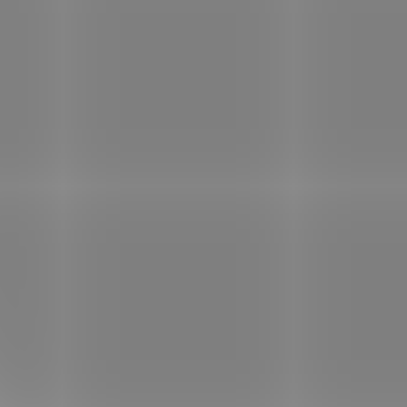
Kód:
301308
Kód:
860641