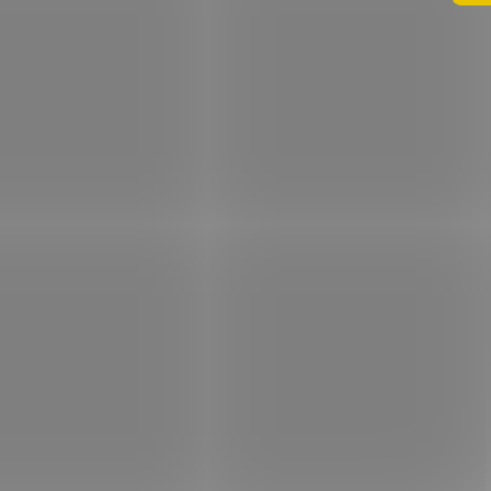
Možnosti doručenia
Skladom
(>5 ks)
Opýtať sa
Strážiť
Zdieľať
1,90 €
/ ks
1,50 € bez DPH
Jednotková
Pridať do košíka
cena: