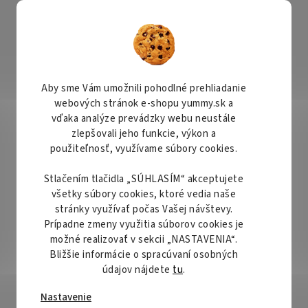
KONTAKTY
ČASTO SA NÁS PÝTATE
REKLAMÁCIA A VRÁTENIE TOVARU
IN
Hľadať
Aby sme Vám umožnili pohodlné prehliadanie
webových stránok e-shopu yummy.sk a
Bezlepkové/Gluten free
Dekorácie
Krabičky a obal
vďaka analýze prevádzky webu neustále
zlepšovali jeho funkcie, výkon a
 Mickey Mouse1 kruh 20cm - DOPREDAJ
použiteľnosť, využívame súbory cookies.
Stlačením tlačidla „SÚHLASÍM“ akceptujete
 Mouse1 kruh 20cm - DOPR
všetky súbory cookies, ktoré vedia naše
stránky využívať počas Vašej návštevy.
Prípadne zmeny využitia súborov cookies je
možné realizovať v sekcii „NASTAVENIA“.
Bližšie informácie o spracúvaní osobných
údajov nájdete
tu
.
Nastavenie