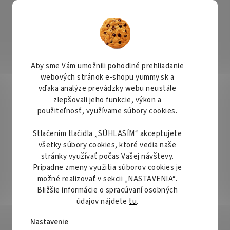
KONTAKTY
ČASTO SA NÁS PÝTATE
REKLAMÁCIA A VRÁTENIE TOVARU
IN
Hľadať
Aby sme Vám umožnili pohodlné prehliadanie
webových stránok e-shopu yummy.sk a
Bezlepkové/Gluten free
Dekorácie
Krabičky a obal
vďaka analýze prevádzky webu neustále
zlepšovali jeho funkcie, výkon a
Gélové farby MARTELLATO
použiteľnosť, využívame súbory cookies.
Stlačením tlačidla „SÚHLASÍM“ akceptujete
ATO
všetky súbory cookies, ktoré vedia naše
stránky využívať počas Vašej návštevy.
Prípadne zmeny využitia súborov cookies je
možné realizovať v sekcii „NASTAVENIA“.
Bližšie informácie o spracúvaní osobných
Otvoriť filter
údajov nájdete
tu
.
Nastavenie