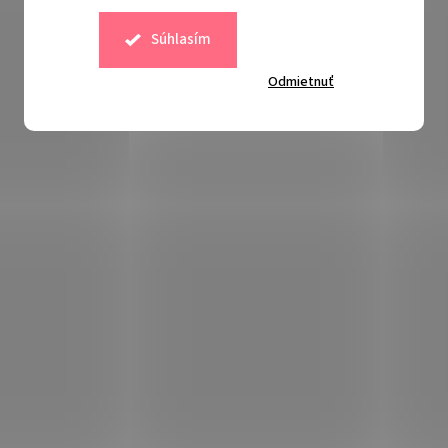
Súhlasím
Odmietnuť