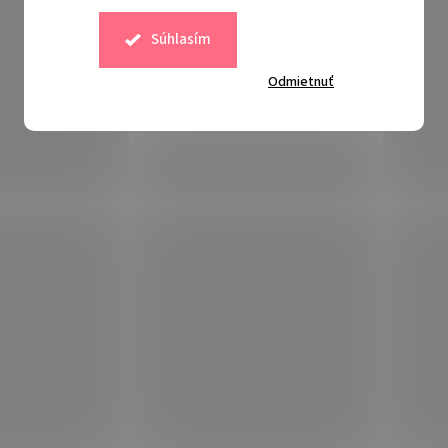
Súhlasím
Odmietnuť